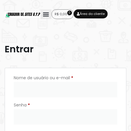
0
Área do cliente
R$
0,00
Entrar
Nome de usuário ou e-mail
*
Senha
*