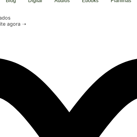
Blog
Digital
Audios
Ebooks
Planilhas
vados
ite agora ➝