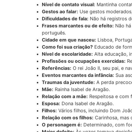
Nível de contato visual:
Mantinha contat
Gestos ao falar:
Use gestos moderados, 
Dificuldades de fala:
Não há registros de
Frases marcantes ou de efeito:
Não há 
português.
Cidade em que nasceu:
Lisboa, Portuga
Como foi sua criação?
Educado de forma
Nível de escolaridade:
Alta educação, i
Profissões ou ocupações exercidas:
Re
Referências:
O rei João II, seu pai, e
Eventos marcantes da infância:
Sua asc
Traumas da juventude:
A perda precoce
Mãe:
Rainha Isabel de Aragão.
Relação com a mãe:
Respeitosa e com f
Esposa:
Dona Isabel de Aragão.
Filhos:
Vários filhos, incluindo Dom João 
Relação com os filhos:
Carinhosa, mas c
O personagem é:
Determinado, com foc
Maior defeito:
Às vezes tomava decisõe