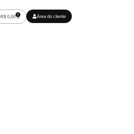
0
Área do cliente
R$
0,00