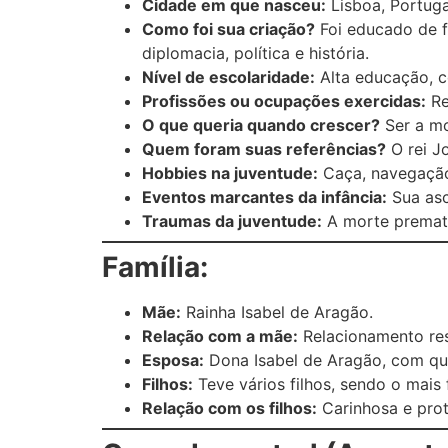
Cidade em que nasceu:
Lisboa, Portuga
Como foi sua criação?
Foi educado de f
diplomacia, política e história.
Nível de escolaridade:
Alta educação, co
Profissões ou ocupações exercidas:
Re
O que queria quando crescer?
Ser a mo
Quem foram suas referências?
O rei J
Hobbies na juventude:
Caça, navegação 
Eventos marcantes da infância:
Sua asc
Traumas da juventude:
A morte prematu
Família:
Mãe:
Rainha Isabel de Aragão.
Relação com a mãe:
Relacionamento res
Esposa:
Dona Isabel de Aragão, com que
Filhos:
Teve vários filhos, sendo o mais
Relação com os filhos:
Carinhosa e prot