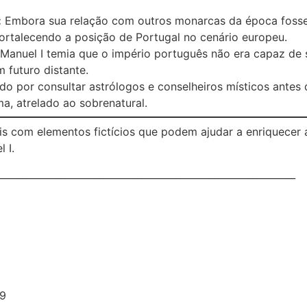
:
Embora sua relação com outros monarcas da época fosse 
fortalecendo a posição de Portugal no cenário europeu.
anuel I temia que o império português não era capaz de 
 futuro distante.
o por consultar astrólogos e conselheiros místicos antes
ma, atrelado ao sobrenatural.
ais com elementos fictícios que podem ajudar a enriquecer 
 I.
______________________________________________________________
69